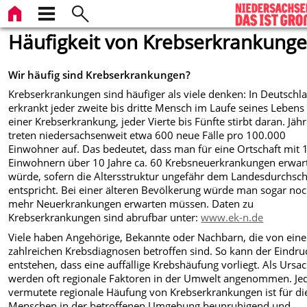
Häufigkeit von Krebserkrankung
Wir häufig sind Krebserkrankungen?
Krebserkrankungen sind häufiger als viele denken: In Deutschl
erkrankt jeder zweite bis dritte Mensch im Laufe seines Lebens
einer Krebserkrankung, jeder Vierte bis Fünfte stirbt daran. Jähr
treten niedersachsenweit etwa 600 neue Fälle pro 100.000
Einwohner auf. Das bedeutet, dass man für eine Ortschaft mit
Einwohnern über 10 Jahre ca. 60 Krebsneuerkrankungen erwar
würde, sofern die Altersstruktur ungefähr dem Landesdurchsch
entspricht. Bei einer älteren Bevölkerung würde man sogar no
mehr Neuerkrankungen erwarten müssen. Daten zu
Krebserkrankungen sind abrufbar unter:
www.ek-n.de
Viele haben Angehörige, Bekannte oder Nachbarn, die von eine
zahlreichen Krebsdiagnosen betroffen sind. So kann der Eindru
entstehen, dass eine auffällige Krebshäufung vorliegt. Als Ursa
werden oft regionale Faktoren in der Umwelt angenommen. Je
vermutete regionale Häufung von Krebserkrankungen ist für di
Menschen in der betroffenen Umgebung beunruhigend und