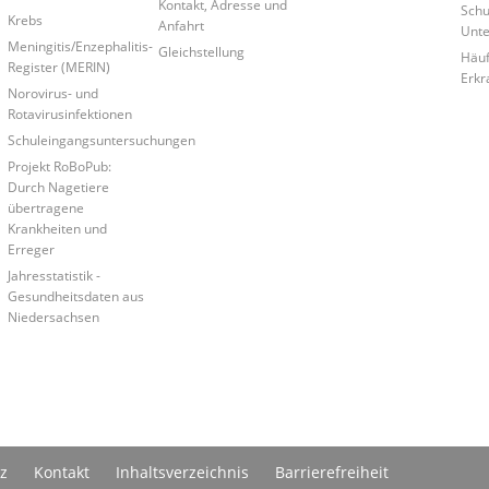
Kontakt, Adresse und
Schu
Krebs
Anfahrt
Unt
Meningitis/Enzephalitis-
Gleichstellung
Häuf
Register (MERIN)
Erkr
Norovirus- und
Rotavirusinfektionen
Schuleingangsuntersuchungen
Projekt RoBoPub:
Durch Nagetiere
übertragene
Krankheiten und
Erreger
Jahresstatistik -
Gesundheitsdaten aus
Niedersachsen
z
Kontakt
Inhaltsverzeichnis
Barrierefreiheit