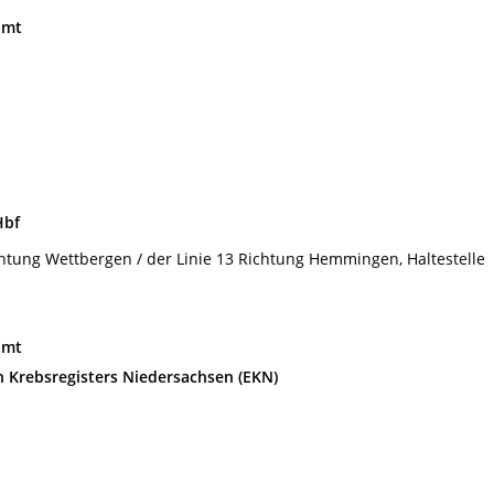
amt
Hbf
chtung Wettbergen / der Linie 13 Richtung Hemmingen, Haltestelle
amt
n Krebsregisters Niedersachsen (EKN)