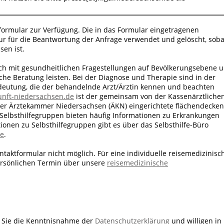
formular zur Verfügung. Die in das Formular eingetragenen
 für die Beantwortung der Anfrage verwendet und gelöscht, soba
sen ist.
ch mit gesundheitlichen Fragestellungen auf Bevölkerungsebene 
sche Beratung leisten. Bei der Diagnose und Therapie sind in der
edeutung, die der behandelnde Arzt/Ärztin kennen und beachten
nft-​niedersachsen.de
ist der gemeinsam von der Kassenärztliche
er Ärztekammer Niedersachsen (ÄKN) eingerichtete flächendecke
. Selbsthilfegruppen bieten häufig Informationen zu Erkrankungen
ionen zu Selbsthilfegruppen gibt es über das Selbsthilfe-Büro
de
.
taktformular nicht möglich. Für eine individuelle reisemedizinisc
persönlichen Termin über unsere
reisemedizinische
n Sie die Kenntnisnahme der
Datenschutzerklärung
und willigen in