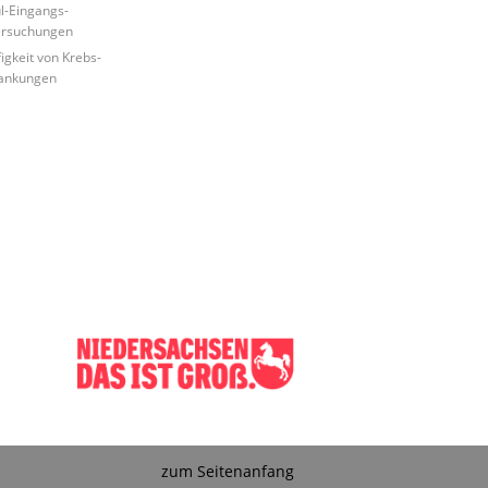
l-Eingangs-
ersuchungen
igkeit von Krebs-
ankungen
zum Seitenanfang