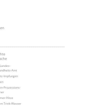
ken
chte
ache
Landes-
ndheits-Amt
tz-Impfungen
ken
en-Prozessions-
ner
mer-Hitze
 im Trink-Wasser