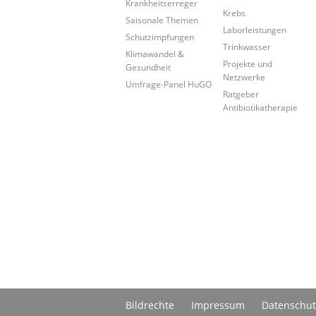
Krankheitserreger
Krebs
Saisonale Themen
Laborleistungen
Schutzimpfungen
Trinkwasser
Klimawandel &
Projekte und
Gesundheit
Netzwerke
Umfrage-Panel HuGO
Ratgeber
Antibiotikatherapie
Bildrechte
Impressum
Datenschut