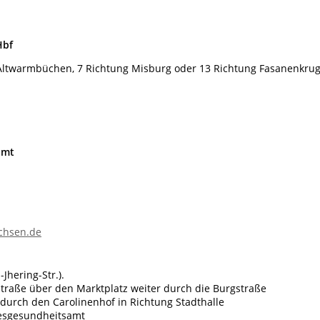
Hbf
Altwarmbüchen, 7 Richtung Misburg oder 13 Richtung Fasanenkrug
amt
achsen.de
hering-Str.).
raße über den Marktplatz weiter durch die Burgstraße
 durch den Carolinenhof in Richtung Stadthalle
ndesgesundheitsamt