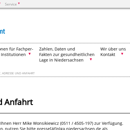
Service
Suchen
onen für Fachper-
Zahlen, Daten und
Wir über uns
 Institutionen
Fakten zur gesundheitlichen
Kontakt
Lage in Niedersachsen
, ADRESSE UND ANFAHRT
d Anfahrt
Ihnen Herr Mike Wonsikiewicz (0511 / 4505-197) zur Verfügung.
, nutzen Sie bitte presse[ät]nlga.niedersachsen.de als