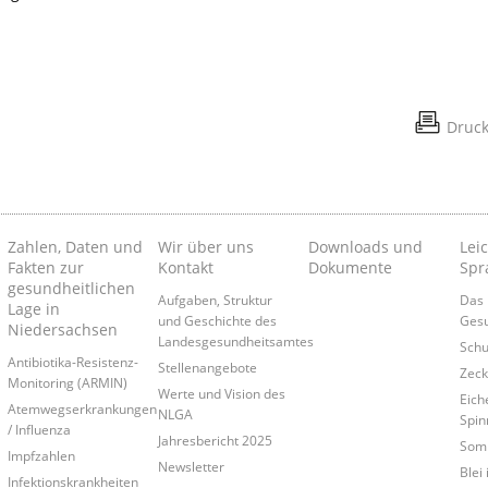
Druc
Zahlen, Daten und
Wir über uns
Downloads und
Lei
Fakten zur
Kontakt
Dokumente
Spr
gesundheitlichen
Aufgaben, Struktur
Das 
Lage in
und Geschichte des
Gesu
Niedersachsen
Landesgesundheitsamtes
Schu
Antibiotika-Resistenz-
Stellenangebote
Zec
Monitoring (ARMIN)
Werte und Vision des
Eich
Atemwegserkrankungen
NLGA
Spin
/ Influenza
Jahresbericht 2025
Som
Impfzahlen
Newsletter
Blei
Infektionskrankheiten