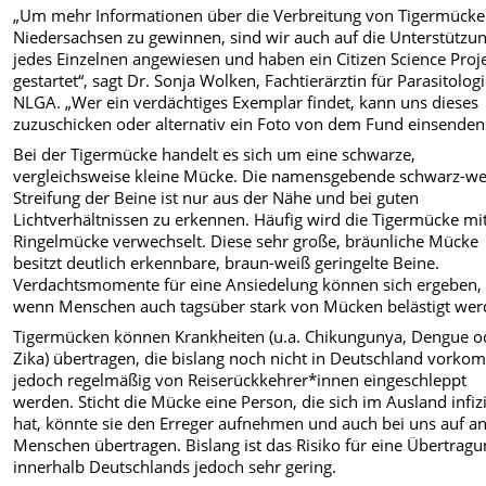
„Um mehr Informationen über die Verbreitung von Tigermücke
Niedersachsen zu gewinnen, sind wir auch auf die Unterstützu
jedes Einzelnen angewiesen und haben ein Citizen Science Proj
gestartet“, sagt Dr. Sonja Wolken, Fachtierärztin für Parasitolog
NLGA. „Wer ein verdächtiges Exemplar findet, kann uns dieses
zuzuschicken oder alternativ ein Foto von dem Fund einsenden
Bei der Tigermücke handelt es sich um eine schwarze,
vergleichsweise kleine Mücke. Die namensgebende schwarz-we
Streifung der Beine ist nur aus der Nähe und bei guten
Lichtverhältnissen zu erkennen. Häufig wird die Tigermücke mi
Ringelmücke verwechselt. Diese sehr große, bräunliche Mücke
besitzt deutlich erkennbare, braun-weiß geringelte Beine.
Verdachtsmomente für eine Ansiedelung können sich ergeben,
wenn Menschen auch tagsüber stark von Mücken belästigt wer
Tigermücken können Krankheiten (u.a. Chikungunya, Dengue o
Zika) übertragen, die bislang noch nicht in Deutschland vorko
jedoch regelmäßig von Reiserückkehrer*innen eingeschleppt
werden. Sticht die Mücke eine Person, die sich im Ausland infiz
hat, könnte sie den Erreger aufnehmen und auch bei uns auf a
Menschen übertragen. Bislang ist das Risiko für eine Übertrag
innerhalb Deutschlands jedoch sehr gering.