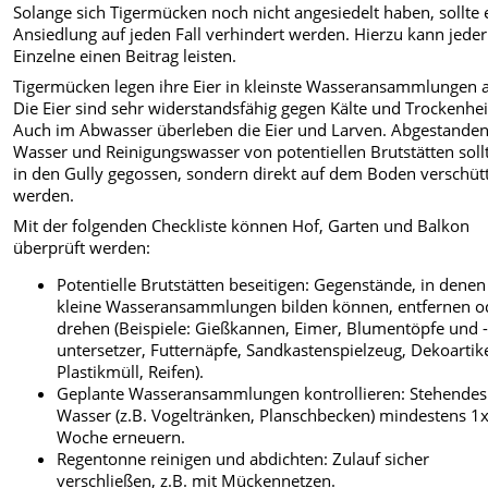
Solange sich Tigermücken noch nicht angesiedelt haben, sollte 
Ansiedlung auf jeden Fall verhindert werden. Hierzu kann jeder
Einzelne einen Beitrag leisten.
Tigermücken legen ihre Eier in kleinste Wasseransammlungen 
Die Eier sind sehr widerstandsfähig gegen Kälte und Trockenhei
Auch im Abwasser überleben die Eier und Larven. Abgestande
Wasser und Reinigungswasser von potentiellen Brutstätten soll
in den Gully gegossen, sondern direkt auf dem Boden verschüt
werden.
Mit der folgenden Checkliste können Hof, Garten und Balkon
überprüft werden:
Potentielle Brutstätten beseitigen: Gegenstände, in denen
kleine Wasseransammlungen bilden können, entfernen o
drehen (Beispiele: Gießkannen, Eimer, Blumentöpfe und 
untersetzer, Futternäpfe, Sandkastenspielzeug, Dekoartike
Plastikmüll, Reifen).
Geplante Wasseransammlungen kontrollieren: Stehendes
Wasser (z.B. Vogeltränken, Planschbecken) mindestens 1
Woche erneuern.
Regentonne reinigen und abdichten: Zulauf sicher
verschließen, z.B. mit Mückennetzen.