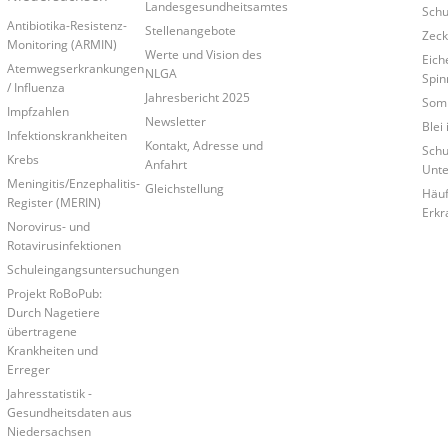
Landesgesundheitsamtes
Schu
Antibiotika-Resistenz-
Stellenangebote
Zec
Monitoring (ARMIN)
Werte und Vision des
Eich
Atemwegserkrankungen
NLGA
Spin
/ Influenza
Jahresbericht 2025
Som
Impfzahlen
Newsletter
Blei
Infektionskrankheiten
Kontakt, Adresse und
Schu
Krebs
Anfahrt
Unt
Meningitis/Enzephalitis-
Gleichstellung
Häuf
Register (MERIN)
Erkr
Norovirus- und
Rotavirusinfektionen
Schuleingangsuntersuchungen
Projekt RoBoPub:
Durch Nagetiere
übertragene
Krankheiten und
Erreger
Jahresstatistik -
Gesundheitsdaten aus
Niedersachsen