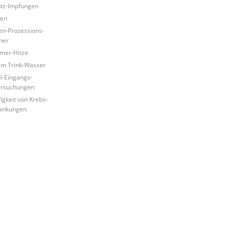
tz-Impfungen
ken
en-Prozessions-
ner
mer-Hitze
 im Trink-Wasser
l-Eingangs-
ersuchungen
igkeit von Krebs-
ankungen