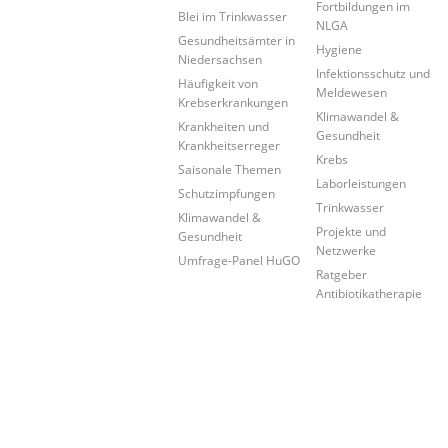
Fortbildungen im
Blei im Trinkwasser
NLGA
Gesundheitsämter in
Hygiene
Niedersachsen
Infektionsschutz und
Häufigkeit von
Meldewesen
Krebserkrankungen
Klimawandel &
Krankheiten und
Gesundheit
Krankheitserreger
Krebs
Saisonale Themen
Laborleistungen
Schutzimpfungen
Trinkwasser
Klimawandel &
Projekte und
Gesundheit
Netzwerke
Umfrage-Panel HuGO
Ratgeber
Antibiotikatherapie