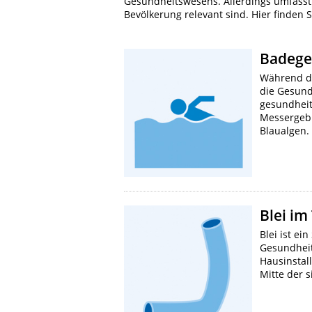
Gesundheitswesens. Allerdings umfasst
Bevölkerung relevant sind. Hier finden S
Badege
Während de
die Gesund
gesundheit
Messergebn
Blaualgen
Blei im
Blei ist e
Gesundheit
Hausinstal
Mitte der 