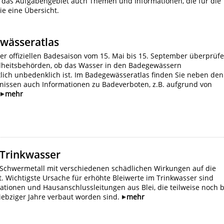
 das Aufgabengebiet auch Themen und Informationen, die für die
ie eine Übersicht.
wässeratlas
r offiziellen Badesaison vom 15. Mai bis 15. September überprüf
heitsbehörden, ob das Wasser in den Badegewässern
lich unbedenklich ist. Im Badegewässeratlas finden Sie neben den
issen auch Informationen zu Badeverboten, z.B. aufgrund von
.
mehr
 Trinkwasser
in Schwermetall mit verschiedenen schädlichen Wirkungen auf die
. Wichtigste Ursache für erhöhte Bleiwerte im Trinkwasser sind
lationen und Hausanschlussleitungen aus Blei, die teilweise noch b
siebziger Jahre verbaut worden sind.
mehr