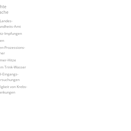
chte
ache
Landes-
ndheits-Amt
tz-Impfungen
ken
en-Prozessions-
ner
mer-Hitze
 im Trink-Wasser
l-Eingangs-
ersuchungen
igkeit von Krebs-
ankungen