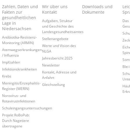
Zahlen, Daten und
Wir über uns
Downloads und
Lei
Fakten zur
Kontakt
Dokumente
Spr
gesundheitlichen
Aufgaben, Struktur
Das 
Lage in
und Geschichte des
Gesu
Niedersachsen
Landesgesundheitsamtes
Schu
Antibiotika-Resistenz-
Stellenangebote
Zec
Monitoring (ARMIN)
Werte und Vision des
Eich
Atemwegserkrankungen
NLGA
Spin
/ Influenza
Jahresbericht 2025
Som
Impfzahlen
Newsletter
Blei
Infektionskrankheiten
Kontakt, Adresse und
Schu
Krebs
Anfahrt
Unt
Meningitis/Enzephalitis-
Gleichstellung
Häuf
Register (MERIN)
Erkr
Norovirus- und
Rotavirusinfektionen
Schuleingangsuntersuchungen
Projekt RoBoPub:
Durch Nagetiere
übertragene