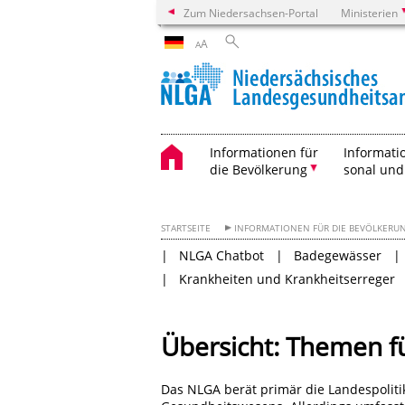
Zum Niedersachsen-Portal
Ministerien
A
A
Informationen für
Informati
die Bevölkerung
sonal und
STARTSEITE
INFORMATIONEN FÜR DIE BEVÖLKERU
NLGA Chatbot
Badegewässer
Krankheiten und Krankheitserreger
Übersicht: Themen f
Das NLGA berät primär die Landespolit